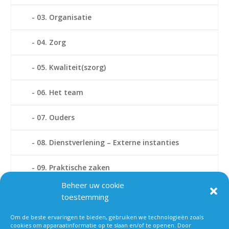
03. Organisatie
04. Zorg
05. Kwaliteit(szorg)
06. Het team
07. Ouders
08. Dienstverlening – Externe instanties
09. Praktische zaken
Beheer uw cookie
10. Namen en adressen
toestemming
11. Bijlage Passend Onderwijs
Om de beste ervaringen te bieden, gebruiken we technologieën zoals
cookies om apparaatinformatie op te slaan en/of te openen. Door